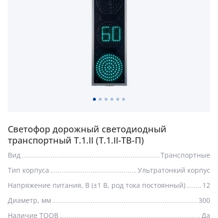
Светофор дорожный светодиодный
транспортный Т.1.II (Т.1.II-ТВ-П)
Вид
Транспортные
Тип корпуса
Ультратонкий корпус
Напряжение питания, В (±1 В, род тока постоянный)
12
Диаметр, мм
300
Наличие ТООВ
Да