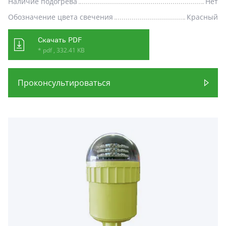
Наличие подогрева
Нет
Обозначение цвета свечения
Красный
Скачать PDF
* pdf , 332.41 KB
Проконсультироваться