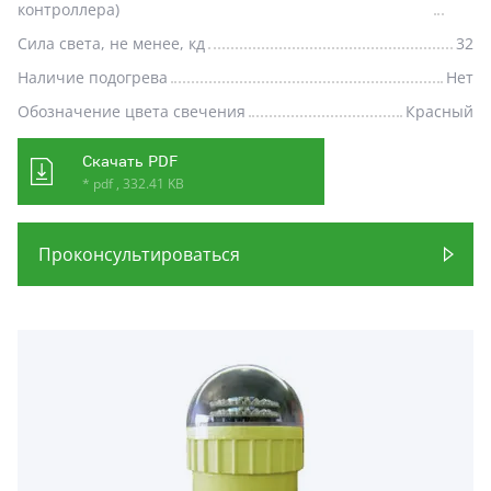
контроллера)
Сила света, не менее, кд
32
Наличие подогрева
Нет
Обозначение цвета свечения
Красный
Скачать PDF
* pdf , 332.41 KB
Проконсультироваться