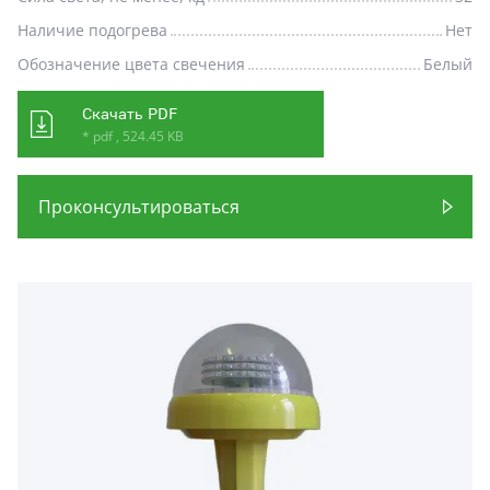
Наличие подогрева
Нет
Обозначение цвета свечения
Белый
Скачать PDF
* pdf , 524.45 KB
Проконсультироваться