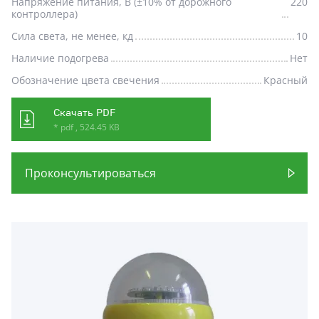
Напряжение питания, В (±10% от дорожного
220
контроллера)
Сила света, не менее, кд
10
Наличие подогрева
Нет
Обозначение цвета свечения
Красный
Скачать PDF
* pdf , 524.45 KB
Проконсультироваться