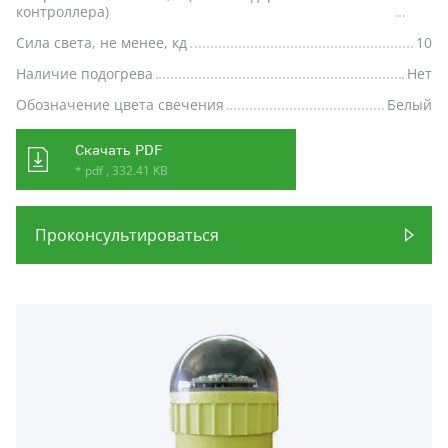
контроллера)
Сила света, не менее, кд
10
Наличие подогрева
Нет
Обозначение цвета свечения
Белый
Скачать PDF
* pdf , 332.41 KB
Проконсультироваться