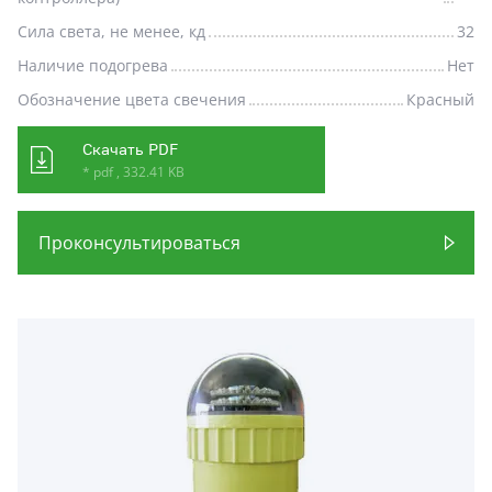
Сила света, не менее, кд
32
Наличие подогрева
Нет
Обозначение цвета свечения
Красный
Скачать PDF
* pdf , 332.41 KB
Проконсультироваться