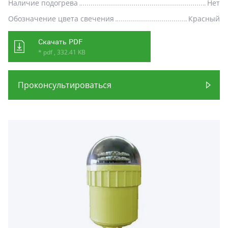
Наличие подогрева
Нет
Обозначение цвета свечения
Красный
Скачать PDF
* pdf , 332.41 KB
Проконсультироваться