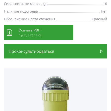
Сила света, не менее, кд
10
Наличие подогрева
Нет
Обозначение цвета свечения
Красный
Скачать PDF
* pdf , 332.41 KB
Проконсультироваться