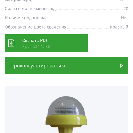
Сила света, не менее, кд
20
Наличие подогрева
Нет
Обозначение цвета свечения
Красный
Скачать PDF
* pdf , 524.45 KB
Проконсультироваться