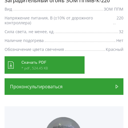
Заградительный огонь ЗОМ ППМВ-К-220
Вид
ЗОМ ППМ
Напряжение питания, В (±10% от дорожного
220
контроллера)
Сила света, не менее, кд
32
Наличие подогрева
Нет
Обозначение цвета свечения
Красный
Скачать PDF
* pdf , 524.45 KB
Проконсультироваться