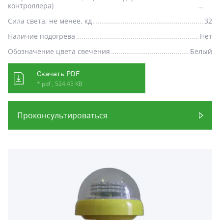
контроллера)
Сила света, не менее, кд
32
Наличие подогрева
Нет
Обозначение цвета свечения
Белый
Скачать PDF
* pdf , 524.45 KB
Проконсультироваться