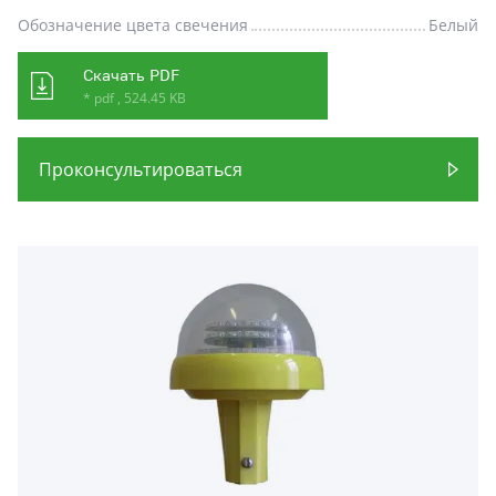
Обозначение цвета свечения
Белый
Скачать PDF
* pdf , 524.45 KB
Проконсультироваться