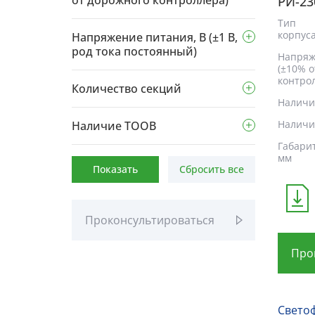
от дорожного контроллера)
РИ-23
Тип
корпус
Напряжение питания, В (±1 В,
род тока постоянный)
Напряж
(±10% 
контро
Количество секций
Наличи
Наличи
Наличие ТООВ
Габари
мм
Показать
Сбросить все
Проконсультироваться
Про
Свето