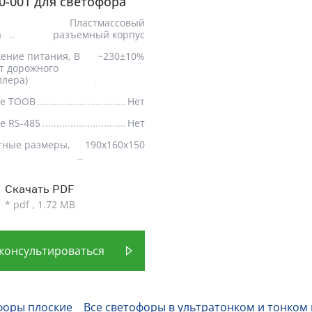
0-001 для светофора
Пластмассовый
а
разъемный корпус
ение питания, В
~230±10%
от дорожного
ллера)
е ТООВ
Нет
е RS-485
Нет
тные размеры,
190х160х150
Скачать PDF
* pdf , 1.72 MB
консультироваться
форы плоские
Все светофоры в ультратонком и тонком