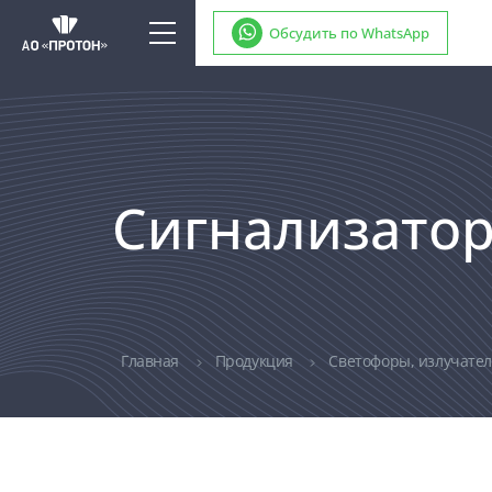
Обсудить по WhatsApp
Сигнализатор
Главная
Продукция
Светофоры, излучате