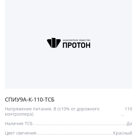
СПИУ9А-К-110-ТСБ
Напряжение питания, В (±10% от дорожного
110
контроллера)
Наличие ТСБ
Да
Цвет свечения
Красный