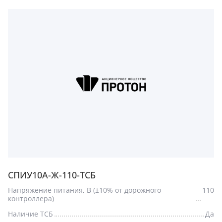
СПИУ10А-Ж-110-ТСБ
Напряжение питания, В (±10% от дорожного
110
контроллера)
Наличие ТСБ
Да