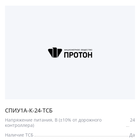
СПИУ1А-К-24-ТСБ
Напряжение питания, В (±10% от дорожного
24
контроллера)
Наличие ТСБ
Да