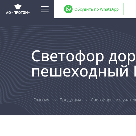
Обсудить по WhatsApp
Светофор до
пешеходный П.1
Главная
Продукция
Светофоры, излучате