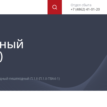
Отдел сбыта
+7 (4862) 41-01-20
дный
)
ый пешеходный П.1.II (П.1.II-ТВА4-1)