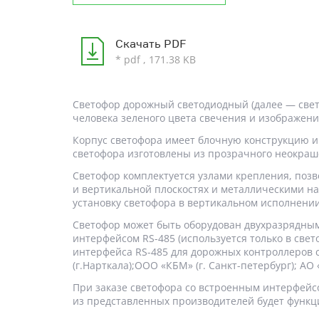
Скачать PDF
* pdf , 171.38 KB
Светофор дорожный светодиодный (далее — свет
человека зеленого цвета свечения и изображени
Корпус светофора имеет блочную конструкцию и 
светофора изготовлены из прозрачного неокраш
Светофор комплектуется узлами крепления, поз
и вертикальной плоскостях и металлическими н
установку светофора в вертикальном исполнении
Светофор может быть оборудован двухразрядным
интерфейсом RS-485 (используется только в св
интерфейса RS-485 для дорожных контроллеров 
(г.Нарткала);ООО «КБМ» (г. Санкт-петербург); А
При заказе светофора со встроенным интерфейсо
из представленных производителей будет функц