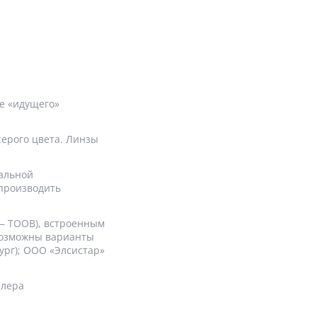
е «идущего»
серого цвета. Линзы
тальной
производить
 — ТООВ), встроенным
 Возможны варианты
ург); ООО «Элсистар»
ллера