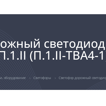
рожный светодио
.II (П.1.II-ТВА4-1
ли, оборудование
Светофоры
Светофор дорожный светодиодн