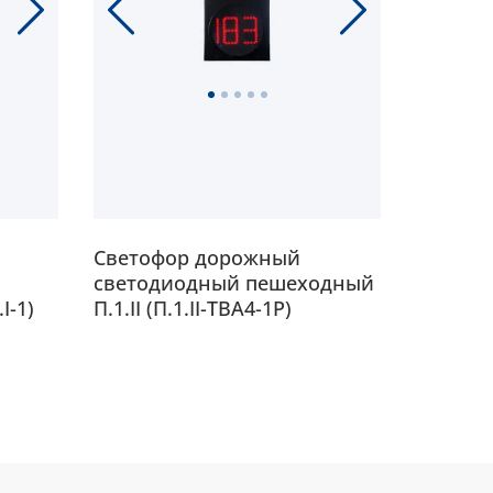
Светофор дорожный
Светоф
светодиодный пешеходный
светод
I-1)
П.1.II (П.1.II-ТВА4-1Р)
транспор
мигающ