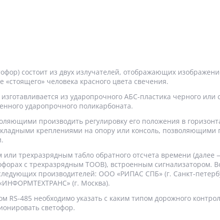
офор) состоит из двух излучателей, отображающих изображени
е «стоящего» человека красного цвета свечения.
изготавливается из ударопрочного АБС-пластика черного или 
енного ударопрочного поликарбоната.
воляющими производить регулировку его положения в горизон
акладными креплениями на опору или консоль, позволяющими 
.
 или трехразрядным табло обратного отсчета времени (далее
етофорах с трехразрядным ТООВ), встроенным сигнализатором.
следующих производителей: ООО «РИПАС СПБ» (г. Санкт-петерб
О «ИНФОРМТЕХТРАНС» (г. Москва).
м RS-485 необходимо указать с каким типом дорожного контро
ионировать светофор.