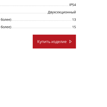
IP54
Двухсекционный
 более)
13
 более)
15
Купить изделие