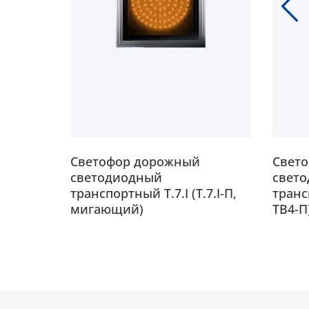
Светофор дорожный
Свет
светодиодный
свет
.1.II-
транспортный Т.7.I (Т.7.I-П,
трансп
мигающий)
ТВ4-П