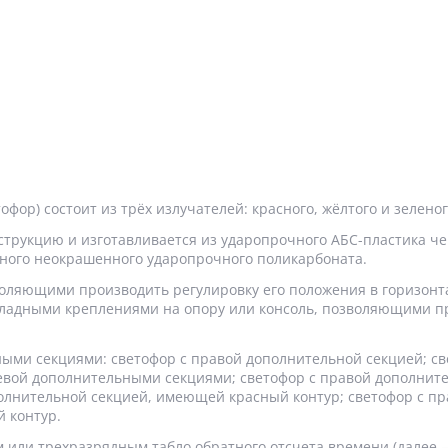
ор) состоит из трёх излучателей: красного, жёлтого и зеленог
трукцию и изготавливается из ударопрочного АБС-пластика че
чного неокрашенного ударопрочного поликарбоната.
воляющими производить регулировку его положения в горизон
кладными креплениями на опору или консоль, позволяющими п
ыми секциями: светофор с правой дополнительной секцией; св
левой дополнительными секциями; светофор с правой дополнит
олнительной секцией, имеющей красный контур; светофор с пр
 контур.
 или трехразрядным табло обратного отсчета времени (далее