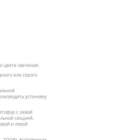
о цвета свечения.
рного или серого
тальной
роизводить установку
етофор с левой
ельной секцией,
авой и левой
 — ТООВ), встроенным