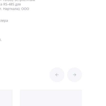
а RS-485 для
. Нарткала); ООО
ллера
.