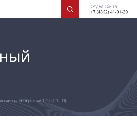
Отдел сбыта
+7 (4862) 41-01-20
дный
ый транспортный Т.1.I (Т.1.I-П)