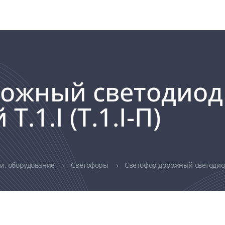
рожный светодио
.1.I (Т.1.I-П)
ли, оборудование
Светофоры
Светофор дорожный светодиодн