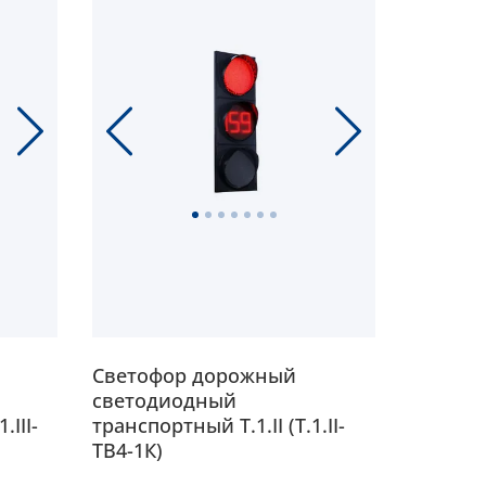
Светофор дорожный
Светоф
светодиодный
светод
.III-
транспортный Т.1.II (Т.1.II-
транспор
ТВ4-1К)
1, тонк