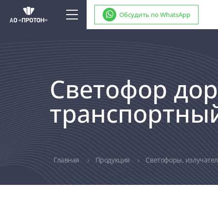
Обсудить по WhatsApp
Светофор до
транспортный Т
Главная
Продукция
Светофоры, излучате