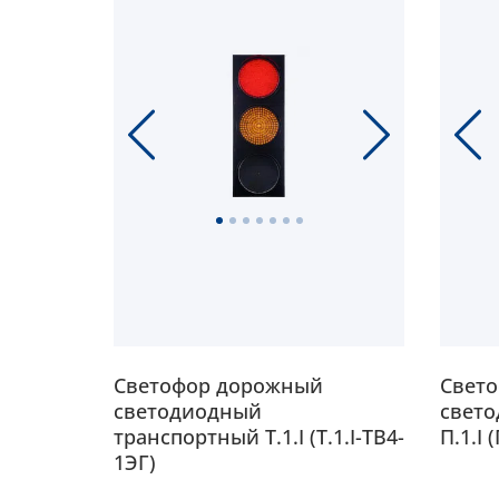
Светофор дорожный
Свет
светодиодный
свет
9.I-1)
транспортный Т.1.I (Т.1.I-ТВ4-
П.1.I 
1ЭГ)