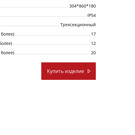
304*860*180
IP54
Трехсекционный
 более)
17
более)
12
 более)
20
Купить изделие