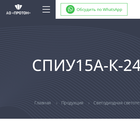
Обсудить по WhatsApp
СПИУ15А-К-2
Главная
Продукция
Светодиодная светот